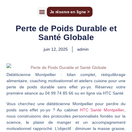
Je réserve en ligne >
Cécile Joudrier
Tarifs Consultations
Faire un bilan diagnostic
Perte de Poids Durable et
Santé Globale
juin 12, 2025
admin
Diététicienne Montpellier : bilan complet, rééquilibrage
alimentaire, coaching motivationnel et ateliers cuisine pour une
perte de poids durable sans effet yo-yo. Réservez votre
première séance au 04 99 74 85 66 ou en ligne via HTC Santé
Vous cherchez une
diététicienne Montpellier
pour perdre du
poids sans effet yo-yo ? Au cabinet
HTC Santé Montpellier
,
nous construisons des protocoles personnalisés fondés sur la
science, le plaisir de manger et un accompagnement
motivationnel rapproché. L’objectif : diminuer la masse grasse,