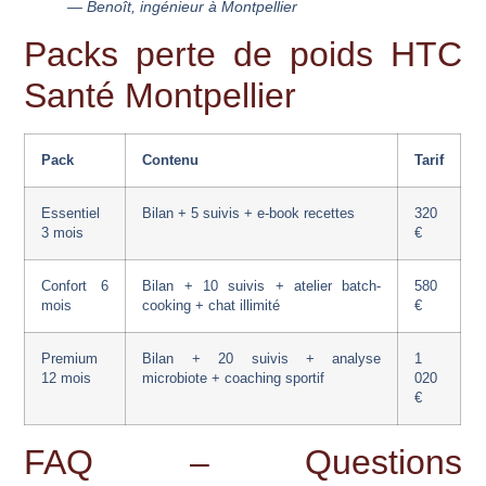
— Benoît, ingénieur à Montpellier
Packs perte de poids HTC
Santé Montpellier
Pack
Contenu
Tarif
Essentiel
Bilan + 5 suivis + e-book recettes
320
3 mois
€
Confort 6
Bilan + 10 suivis + atelier batch-
580
mois
cooking + chat illimité
€
Premium
Bilan + 20 suivis + analyse
1
12 mois
microbiote + coaching sportif
020
€
FAQ – Questions