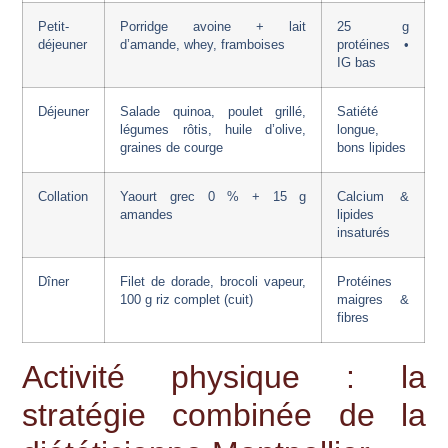
Petit-
Porridge avoine + lait
25 g
déjeuner
d’amande, whey, framboises
protéines •
IG bas
Déjeuner
Salade quinoa, poulet grillé,
Satiété
légumes rôtis, huile d’olive,
longue,
graines de courge
bons lipides
Collation
Yaourt grec 0 % + 15 g
Calcium &
amandes
lipides
insaturés
Dîner
Filet de dorade, brocoli vapeur,
Protéines
100 g riz complet (cuit)
maigres &
fibres
Activité physique : la
stratégie combinée de la