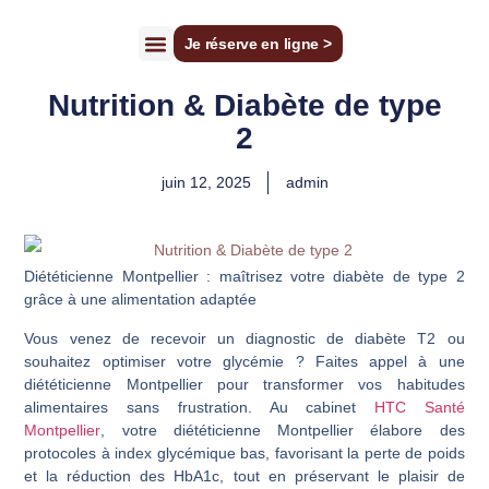
Je réserve en ligne >
Cécile Joudrier
Tarifs Consultations
Faire un bilan diagnostic
Nutrition & Diabète de type
2
juin 12, 2025
admin
Diététicienne Montpellier : maîtrisez votre diabète de type 2
grâce à une alimentation adaptée
Vous venez de recevoir un diagnostic de diabète T2 ou
souhaitez optimiser votre glycémie ? Faites appel à une
diététicienne Montpellier
pour transformer vos habitudes
alimentaires sans frustration. Au cabinet
HTC Santé
Montpellier
, votre
diététicienne Montpellier
élabore des
protocoles à index glycémique bas, favorisant la perte de poids
et la réduction des HbA1c, tout en préservant le plaisir de