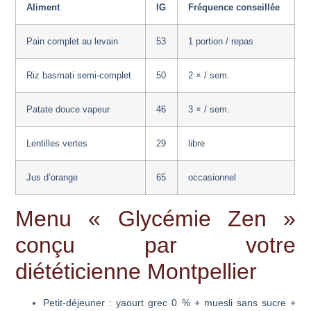
Aliment
IG
Fréquence conseillée
Pain complet au levain
53
1 portion / repas
Riz basmati semi-complet
50
2 × / sem.
Patate douce vapeur
46
3 × / sem.
Lentilles vertes
29
libre
Jus d’orange
65
occasionnel
Menu « Glycémie Zen »
conçu par votre
diététicienne Montpellier
Petit-déjeuner
: yaourt grec 0 % + muesli sans sucre +