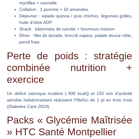
myrtilles + cannelle.
Collation
: 1 pomme + 10 amandes.
Déjeuner
: salade quinoa / pois chiches, légumes grillés,
huile d’olive AOP.
Snack
: bâtonnets de carotte + houmous maison.
Dîner
: filet de dorade, brocoli vapeur, patate douce rôtie,
persil frais.
Perte de poids : stratégie
combinée nutrition +
exercice
Un déficit calorique modéré (-300 kcal/j) et 150 min d’activité
aérobie hebdomadaire réduisent l’HbA1c de 1 pt en trois mois
(
Diabetes Care 2024
).
Packs « Glycémie Maîtrisée
» HTC Santé Montpellier