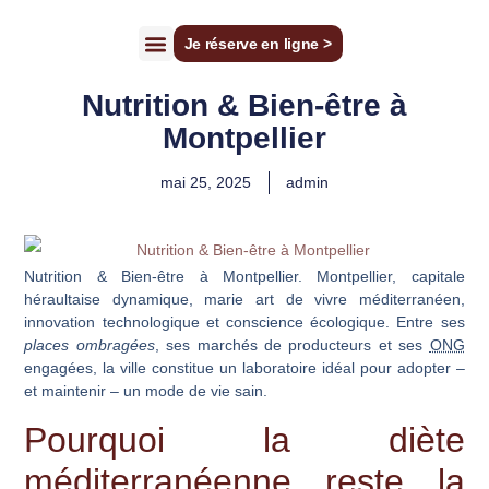
Je réserve en ligne >
Cécile Joudrier
Tarifs Consultations
Faire un bilan diagnostic
Nutrition & Bien-être à
Montpellier
mai 25, 2025
admin
Nutrition & Bien-être à Montpellier. Montpellier, capitale
héraultaise dynamique, marie art de vivre méditerranéen,
innovation technologique et conscience écologique. Entre ses
places ombragées
, ses
marchés de producteurs
et ses
ONG
engagées, la ville constitue un laboratoire idéal pour adopter –
et maintenir – un mode de vie sain.
Pourquoi la diète
méditerranéenne reste la