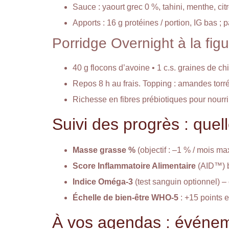
Sauce : yaourt grec 0 %, tahini, menthe, cit
Apports : 16 g protéines / portion, IG bas ; 
Porridge Overnight à la fig
40 g flocons d’avoine • 1 c.s. graines de chi
Repos 8 h au frais. Topping : amandes torré
Richesse en fibres prébiotiques pour nourrir
Suivi des progrès : que
Masse grasse %
(objectif : –1 % / mois m
Score Inflammatoire Alimentaire
(AID™) b
Indice Oméga-3
(test sanguin optionnel) – 
Échelle de bien-être WHO-5
: +15 points 
À vos agendas : événem