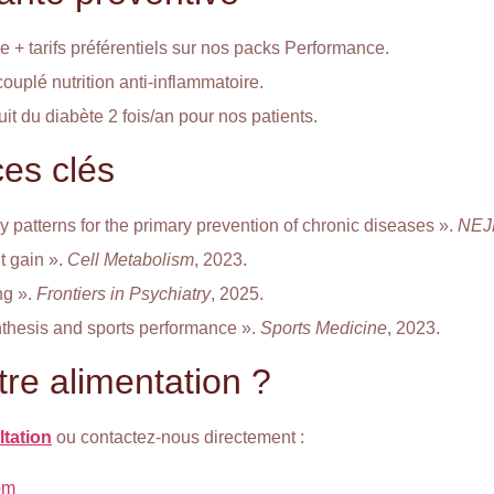
se + tarifs préférentiels sur nos packs Performance.
couplé nutrition anti-inflammatoire.
uit du diabète 2 fois/an pour nos patients.
ces clés
ary patterns for the primary prevention of chronic diseases ».
NEJ
t gain ».
Cell Metabolism
, 2023.
ng ».
Frontiers in Psychiatry
, 2025.
nthesis and sports performance ».
Sports Medicine
, 2023.
tre alimentation ?
tation
ou contactez-nous directement :
om