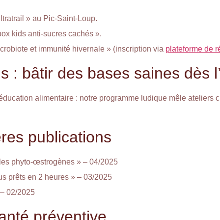
ltratrail » au Pic-Saint-Loup.
box kids anti-sucres cachés ».
crobiote et immunité hivernale » (inscription via
plateforme de r
: bâtir des bases saines dès l
 éducation alimentaire : notre programme ludique mêle ateliers c
res publications
les phyto-œstrogènes » – 04/2025
us prêts en 2 heures » – 03/2025
 – 02/2025
santé préventive