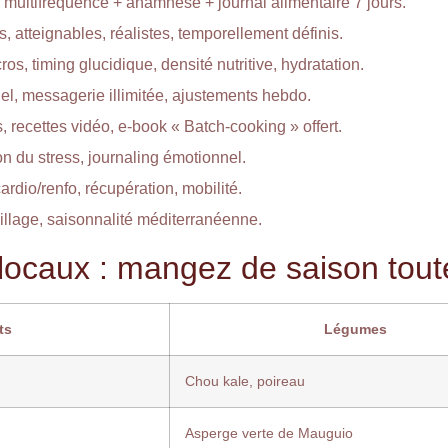
multifréquence + anamnèse + journal alimentaire 7 jours.
, atteignables, réalistes, temporellement définis.
os, timing glucidique, densité nutritive, hydratation.
iel, messagerie illimitée, ajustements hebdo.
, recettes vidéo, e-book « Batch-cooking » offert.
on du stress, journaling émotionnel.
cardio/renfo, récupération, mobilité.
spillage, saisonnalité méditerranéenne.
locaux : mangez de saison toute
ts
Légumes
Chou kale, poireau
Asperge verte de Mauguio