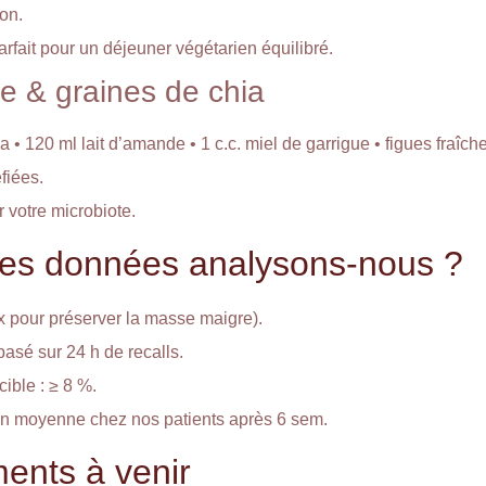
ron.
parfait pour un déjeuner végétarien équilibré.
ue & graines de chia
a • 120 ml lait d’amande • 1 c.c. miel de garrigue • figues fraîch
fiées.
 votre microbiote.
lles données analysons-nous ?
ax pour préserver la masse maigre).
asé sur 24 h de recalls.
cible : ≥ 8 %.
en moyenne chez nos patients après 6 sem.
ents à venir