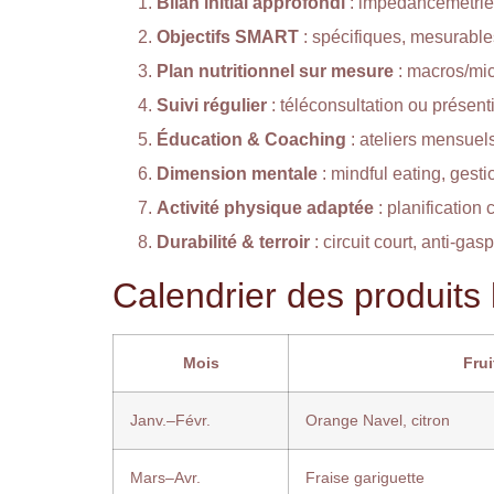
Bilan initial approfondi
: impédancemétrie 
Objectifs SMART
: spécifiques, mesurables
Plan nutritionnel sur mesure
: macros/micr
Suivi régulier
: téléconsultation ou présent
Éducation & Coaching
: ateliers mensuels
Dimension mentale
: mindful eating, gesti
Activité physique adaptée
: planification 
Durabilité & terroir
: circuit court, anti-ga
Calendrier des produits 
Mois
Frui
Janv.–Févr.
Orange Navel, citron
Mars–Avr.
Fraise gariguette