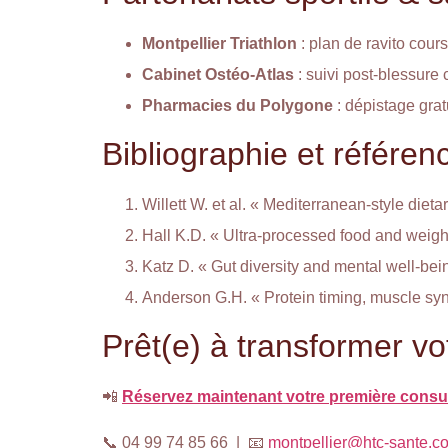
Montpellier Triathlon
: plan de ravito cour
Cabinet Ostéo-Atlas
: suivi post-blessure 
Pharmacies du Polygone
: dépistage grat
Bibliographie et référen
Willett W. et al. « Mediterranean-style diet
Hall K.D. « Ultra-processed food and weigh
Katz D. « Gut diversity and mental well-bei
Anderson G.H. « Protein timing, muscle sy
Prêt(e) à transformer vo
📲
Réservez maintenant votre première consul
📞 04 99 74 85 66 | 📧
montpellier@htc-sante.c