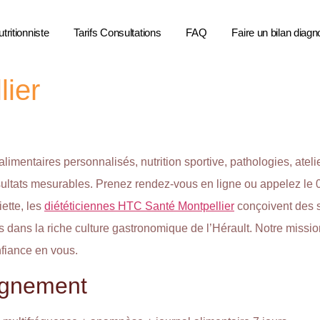
tritionniste
Tarifs Consultations
FAQ
Faire un bilan diagn
ier
 alimentaires personnalisés, nutrition sportive, pathologies, ate
ésultats mesurables. Prenez rendez-vous en ligne ou appelez le 
ette, les
diététiciennes HTC Santé Montpellier
conçoivent des s
es dans la riche culture gastronomique de l’Hérault. Notre miss
nfiance en vous.
agnement